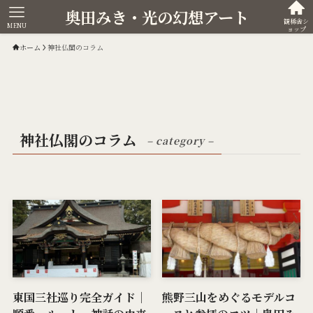
奥田みき・光の幻想アート
観稀舎シ
MENU
ョップ
ホーム
神社仏閣のコラム
神社仏閣のコラム
– category –
東国三社巡り完全ガイド｜
熊野三山をめぐるモデルコ