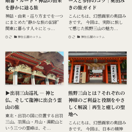
順番・ルート・神話の由来
ースと参拝のコツ｜奥田み
を静かに辿る旅
きの旅ガイド
神話・由来・巡り方までを一つ
こんにちは、幻想画家の奥田み
にまとめた“静かな旅の記録”
きです。 今回は、実際に旅し
関東に暮らす人々にとっ...
て感じた熊野三山の魅力...
神社仏閣のコラム
神社仏閣のコラム
▶出羽三山巡礼 ― 神と
熊野三山とは？それぞれの
仏、そして龍神に出会う霊
神様のご利益と役割をやさ
山の旅
しく解説｜再生と癒しの聖
地へ
東北・出羽の国に位置する出羽
三山。羽黒山・月山・湯殿山と
こんにちは、幻想画家の奥田み
いう三つの霊峰は、そ...
きです。 今回は、日本の精神