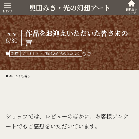
奥田みき・光の幻想アート
観稀舎シ
MENU
ョップ
作品をお迎えいただいた皆さまの
2026
6/30
声
新着
アートショップ観稀舎からのおたより
ホーム
新着
ショップでは、レビューのほかに、お客様アンケ
ートでもご感想をいただいています。