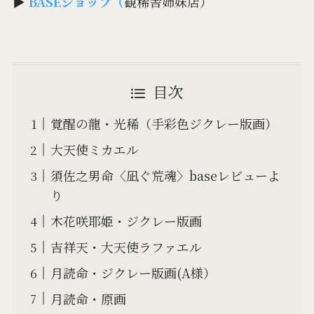
▶
BASEショップ（
観稀舎姉妹店）
目次
覚醒の龍・光稀（手彩色ジクレー版画）
大天使ミカエル
須佐之男命〈凪ぐ荒魂〉baseレビューよ
り
木花咲耶姫・ジクレー版画
吉祥天・大天使ラファエル
月読命・ジクレー版画(A様）
月読命・原画