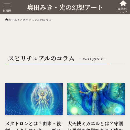
奥田みき・光の幻想アート
観稀舎シ
MENU
ョップ
ホーム
スピリチュアルのコラム
スピリチュアルのコラム
– category –
メタトロンとは？由来・役
大天使ミカエルとは？守護