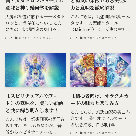
割・メタトロンキューブの
と勇気の象徴である天使の
意味と神聖幾何学を解説
力と意味を徹底解説
天界の記憶に触れる──メタト
こんにちは。幻想画家の奥田み
ロンという存在について こん
きです。 大天使ミカエル
にちは、幻想画家の奥田み...
（Michael）は、天使の中で...
スピリチュアルのコラム
スピリチュアルのコラム
【スピリチュアルなアー
【初心者向け】オラクルカ
ト】の意味を、美しい絵画
ードの魅力と楽しみ方
と共に解き明かします！
こんにちは、幻想画家の奥田み
きです。 長年オラクルカード
こんにちは。幻想画家の奥田み
の絵を描き、自ら制作に...
きです。 もしもあなたが、普
段からスピリチュアルな...
スピリチュアルのコラム