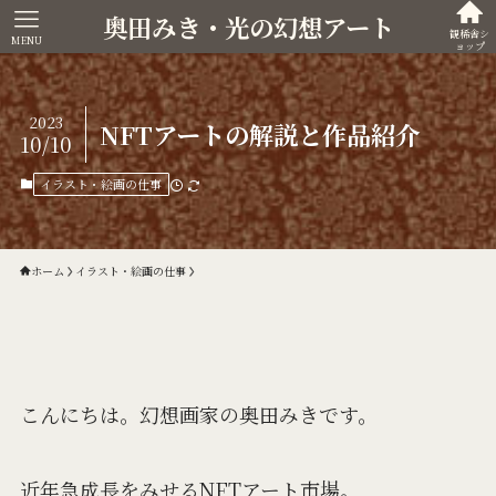
奥田みき・光の幻想アート
観稀舎シ
MENU
ョップ
2023
NFTアートの解説と作品紹介
10/10
イラスト・絵画の仕事
ホーム
イラスト・絵画の仕事
こんにちは。幻想画家の奥田みきです。
近年急成長をみせるNFTアート市場。