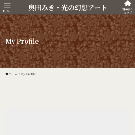
奥田みき・光の幻想アート
観稀舎シ
MENU
ョップ
My Profile
ホーム
My Profile