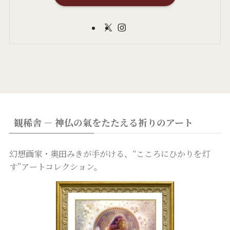
観稀舎 － 神仏の氣をたたえる祈りのアート
幻想画家・奥田みきが手がける、“こころにひかりを灯
す”アートコレクション。