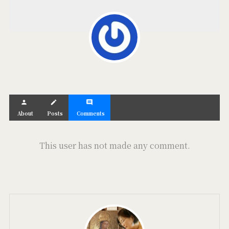
person
create
comment
About
Posts
Comments
This user has not made any comment.