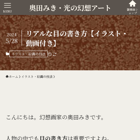
奥田みき・光の幻想アート
観稀舎シ
MENU
ョップ
リアルな目の書き方【イラスト・
2024
5/28
動画付き】
イラスト・絵画の技法
ホーム
イラスト・絵画の技法
こんにちは。幻想画家の奥田みきです。
人物の中でも
目の書き方
は重要ですよね。