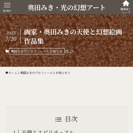
奥田みき・光の幻想アート
観稀舎シ
MENU
ョップ
画家・奥田みきの天使と幻想絵画
2025
7/20
作品集
奥田みきのプロフィールとお知らせ
ホーム
奥田みきのプロフィールとお知らせ
目次
天使とスピリチュアル