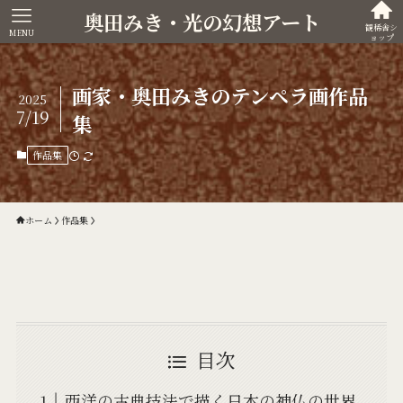
奥田みき・光の幻想アート
観稀舎シ
MENU
ョップ
画家・奥田みきのテンペラ画作品
2025
7/19
集
作品集
ホーム
作品集
目次
西洋の古典技法で描く日本の神仏の世界