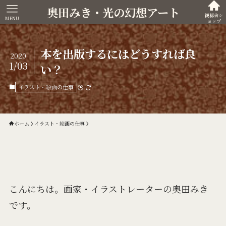
奥田みき・光の幻想アート
観稀舎シ
MENU
ョップ
本を出版するにはどうすれば良
2020
1/03
い？
イラスト・絵画の仕事
ホーム
イラスト・絵画の仕事
こんにちは。画家・イラストレーターの奥田みき
です。