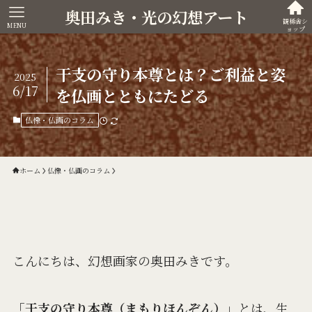
奥田みき・光の幻想アート
観稀舎シ
MENU
ョップ
干支の守り本尊とは？ご利益と姿
2025
6/17
を仏画とともにたどる
仏像・仏画のコラム
ホーム
仏像・仏画のコラム
こんにちは、幻想画家の奥田みきです。
「干支の守り本尊（まもりほんぞん）」
とは、生