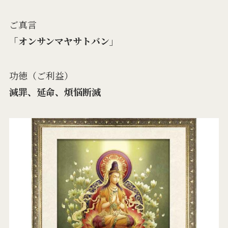
ご真言
「オンサンマヤサトバン」
功徳（ご利益）
減罪、延命、煩悩断滅