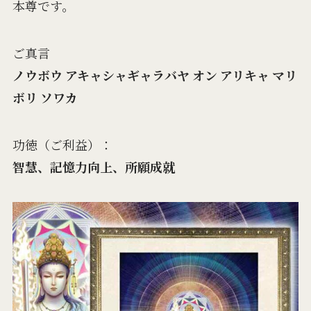
本尊です。
ご真言
ノウボウ アキャシャギャラバヤ オン アリキャ マリ
ボリ ソワカ
功徳（ご利益）：
智慧、記憶力向上、所願成就