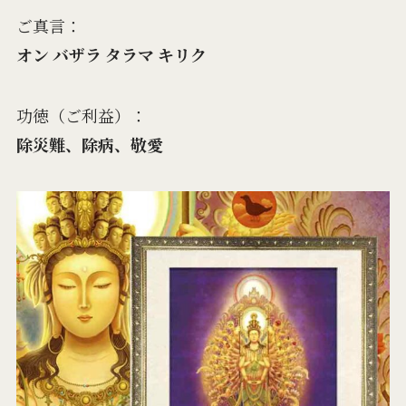
ご真言：
オン バザラ タラマ キリク
功徳（ご利益）：
除災難、除病、敬愛