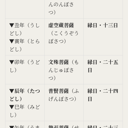
んのんぼさ
つ）
▼丑年（うし
虚空蔵菩薩
縁日・十三日
どし）
（こくうぞう
▼寅年（とら
ぼさつ）
どし）
▼卯年（うど
文殊菩薩
（も
縁日・二十五
し）
んじゅぼさ
日
つ）
▼辰年（たつ
普賢菩薩
（ふ
縁日・二十四
どし）
げんぼさつ）
日
▼巳年（みど
し）
▼午年（うま
勢至菩薩
（せ
縁日・二十三