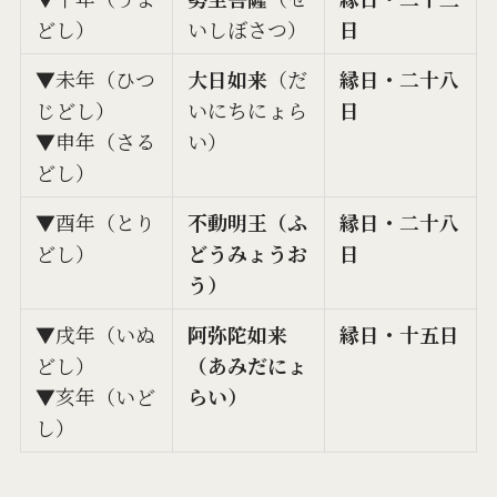
どし）
いしぼさつ）
日
▼未年（ひつ
大日如来
（だ
縁日・二十八
じどし）
いにちにょら
日
▼申年（さる
い）
どし）
▼酉年（とり
不動明王（ふ
縁日・二十八
どし）
どうみょうお
日
う）
▼戌年（いぬ
阿弥陀如来
縁日・十五日
どし）
（あみだにょ
▼亥年（いど
らい）
し）