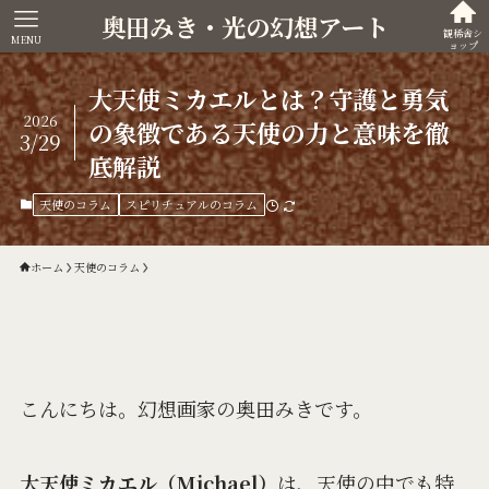
奥田みき・光の幻想アート
観稀舎シ
MENU
ョップ
大天使ミカエルとは？守護と勇気
2026
の象徴である天使の力と意味を徹
3/29
底解説
天使のコラム
スピリチュアルのコラム
ホーム
天使のコラム
こんにちは。幻想画家の奥田みきです。
大天使ミカエル（Michael）
は、天使の中でも特