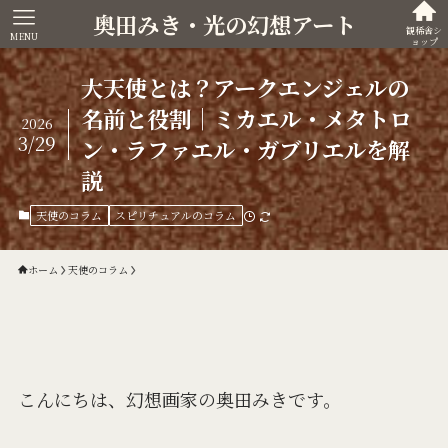
奥田みき・光の幻想アート
観稀舎シ
MENU
ョップ
大天使とは？アークエンジェルの
名前と役割｜ミカエル・メタトロ
2026
3/29
ン・ラファエル・ガブリエルを解
説
天使のコラム
スピリチュアルのコラム
ホーム
天使のコラム
こんにちは、幻想画家の奥田みきです。