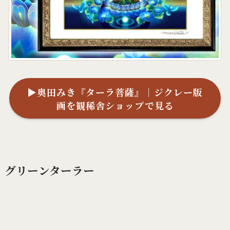
▶奥田みき『ターラ菩薩』｜ジクレー版
画を観稀舎ショップで見る
グリーンターラー