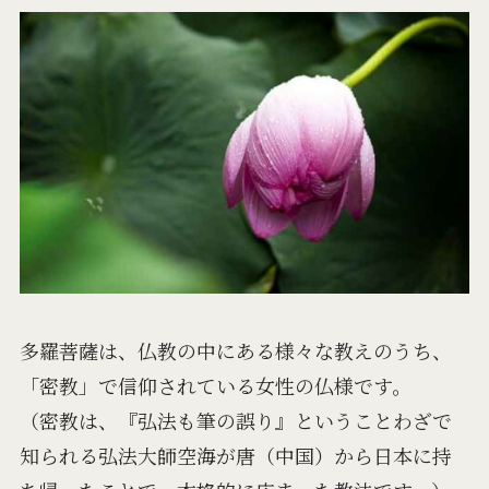
多羅菩薩は、仏教の中にある様々な教えのうち、
「密教」で信仰されている女性の仏様です。
（密教は、『弘法も筆の誤り』ということわざで
知られる弘法大師空海が唐（中国）から日本に持