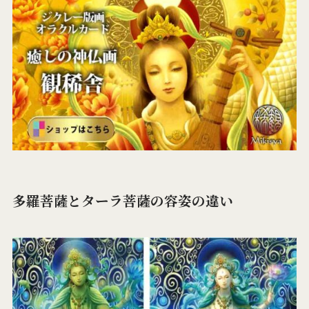
多羅菩薩とターラ菩薩の容姿の違い