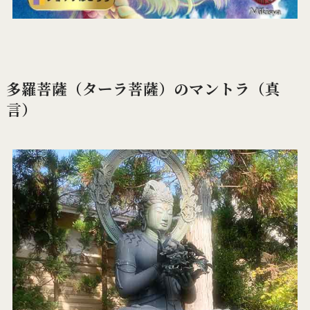
多羅菩薩（ターラ菩薩）のマントラ（真
言）