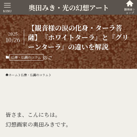
奥田みき・光の幻想アート
観稀舎シ
MENU
ョップ
【観音様の涙の化身・ターラ菩
2025
薩】『ホワイトターラ』と『グリ
10/26
ーンターラ』の違いを解説
仏像・仏画のコラム
ホーム
仏像・仏画のコラム
皆さま、こんにちは。
幻想画家の奥田みきです。