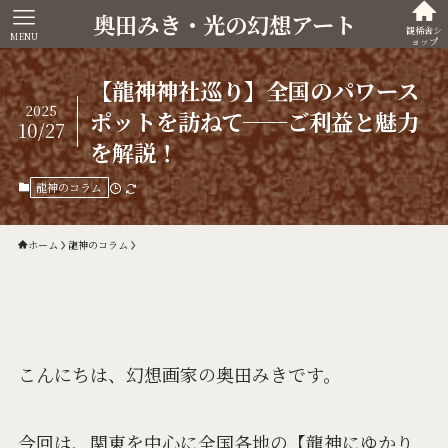
奥田みき・光の幻想アート
観稀舎シ
MENU
ョップ
【龍神神社巡り】全国のパワース
2025
ポットを訪ねて──ご利益と魅力
10/27
を解説！
龍神のコラム
ホーム
龍神のコラム
こんにちは、幻想画家の奥田みきです。
今回は、関東を中心に全国各地の【龍神にゆかり