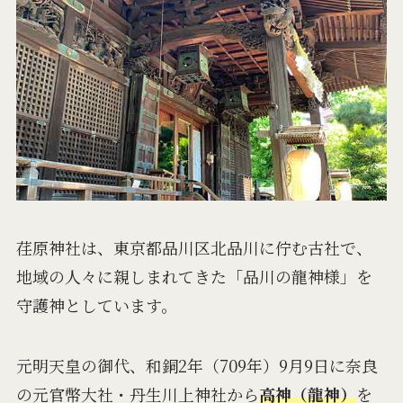
荏原神社は、東京都品川区北品川に佇む古社で、
地域の人々に親しまれてきた「品川の龍神様」を
守護神としています。
元明天皇の御代、和銅2年（709年）9月9日に奈良
の元官幣大社・丹生川上神社から
高神（龍神）
を