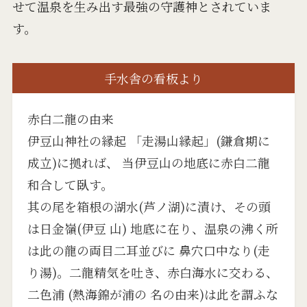
せて温泉を生み出す最強の守護神とされていま
す。
手水舎の看板より
赤白二龍の由来
伊豆山神社の縁起 「走湯山縁起」(鎌倉期に
成立)に拠れば、 当伊豆山の地底に赤白二龍
和合して臥す。
其の尾を箱根の湖水(芦ノ湖)に漬け、その頭
は日金嶺(伊豆 山) 地底に在り、温泉の沸く所
は此の龍の両目二耳並びに 鼻穴口中なり(走
り湯)。二龍精気を吐き、赤白海水に交わる、
二色浦 (熱海錦が浦の 名の由来)は此を謂ふな