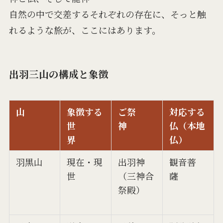
自然の中で交差するそれぞれの存在に、そっと触
れるような旅が、ここにはあります。
出羽三山の構成と象徴
山
象徴する
ご祭
対応する
世
神
仏（本地
界
仏）
羽黒山
現在・現
出羽神
観音菩
世
（三神合
薩
祭殿）