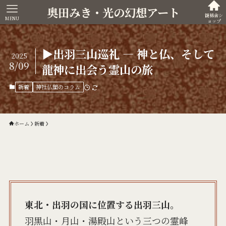
奥田みき・光の幻想アート
観稀舎シ
MENU
ョップ
▶出羽三山巡礼 ― 神と仏、そして
2025
8/09
龍神に出会う霊山の旅
新着
神社仏閣のコラム
ホーム
新着
東北・出羽の国に位置する出羽三山。
羽黒山・月山・湯殿山という三つの霊峰