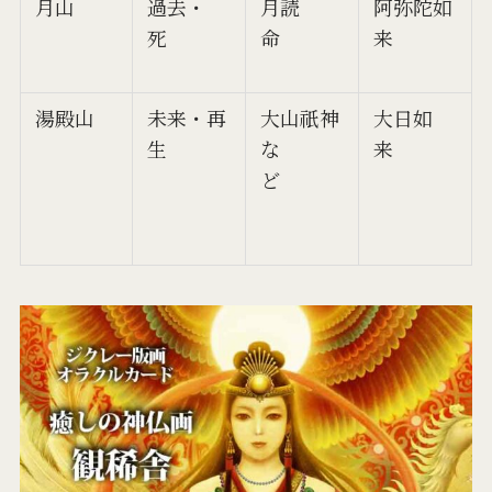
月山
過去・
月読
阿弥陀如
死
命
来
湯殿山
未来・再
大山祇神
大日如
生
な
来
ど