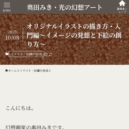
奥田みき・光の幻想アート
観稀舎シ
MENU
ョップ
オリジナルイラストの描き方・入
2023
門編～イメージの発想と下絵の創
10/08
り方～
イラスト・絵画の技法
ホーム
イラスト・絵画の技法
こんにちは。
幻想画家の奥田みきです。