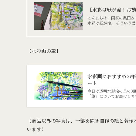
【水彩は紙が命！お
こんにちは・画家の奥田み
水彩は紙が命。 そういう言
【水彩画の筆】
水彩画におすすめの筆
ート
今日は透明水彩絵の具の3
「筆」についてお届けします
（商品以外の写真は、一部を除き自作の絵と著作本
います）