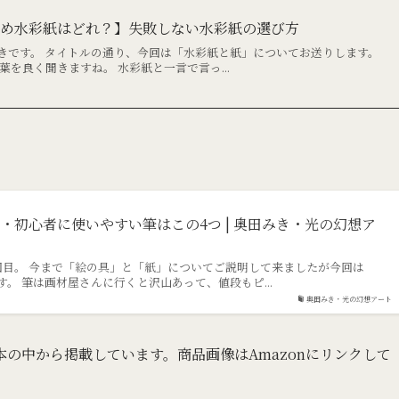
勧め水彩紙はどれ？】失敗しない水彩紙の選び方
きです。 タイトルの通り、今回は「水彩紙と紙」についてお送りします。
葉を良く聞きますね。 水彩紙と一言で言っ...
・初心者に使いやすい筆はこの4つ | 奥田みき・光の幻想ア
回目。 今まで「絵の具」と「紙」についてご説明して来ましたが今回は
。 筆は画材屋さんに行くと沢山あって、値段もピ...
奥田みき・光の幻想アート
の中から掲載しています。商品画像はAmazonにリンクして