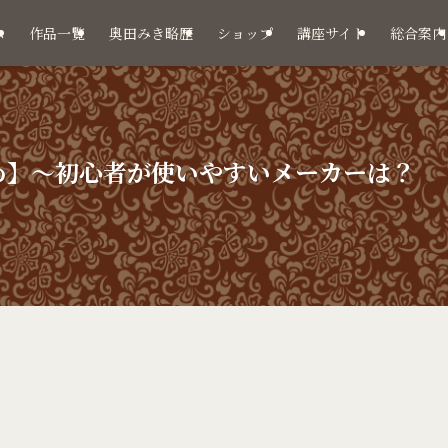
ム
作品一覧
奥田みき略歴
ショップ
講座サイト
総合案内
め】～初心者が使いやすいメーカーは？