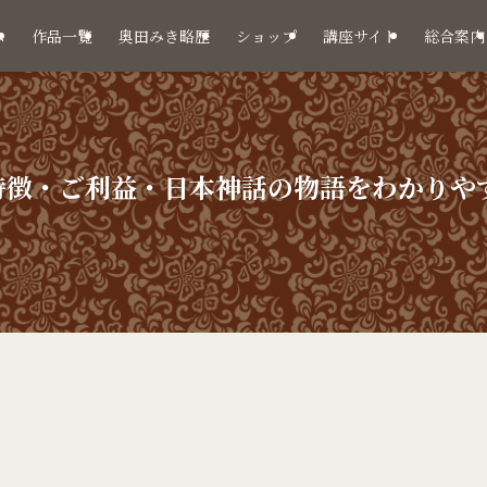
ム
作品一覧
奥田みき略歴
ショップ
講座サイト
総合案内
特徴・ご利益・日本神話の物語をわかりや