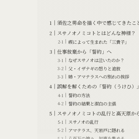
須佐之男命を描く中で感じてきたこ
スサノオノミコトとはどんな神様？
禊によって生まれた「三貴子」
仕事放棄から「誓約」へ
なぜスサノオは泣いたのか？
父・イザナギの怒りと追放
姉・アマテラスへの別れの挨拶
誤解を解くための「誓約（うけひ）
誓約の方法
誓約の結果と潔白の主張
スサノオノミコトの乱行と高天原か
スサノオの乱行
アマテラス、天岩戸に隠れる
八百万の神々、知恵を集める