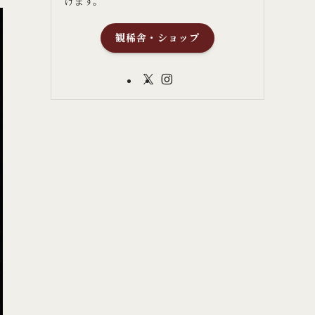
けます。
観稀舎・ショップ