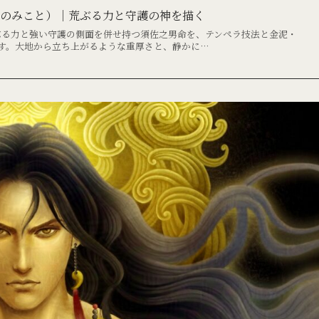
おのみこと）｜荒ぶる力と守護の神を描く
荒ぶる力と強い守護の側面を併せ持つ須佐之男命を、テンペラ技法と金泥・
す。大地から立ち上がるような重厚さと、静かに…