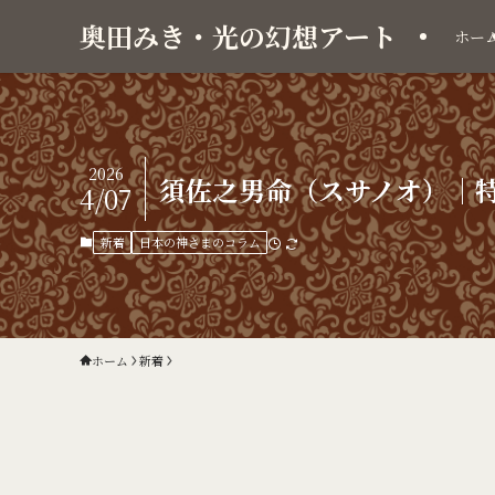
奥田みき・光の幻想アート
ホー
2026
須佐之男命（スサノオ）｜
4/07
新着
日本の神さまのコラム
ホーム
新着