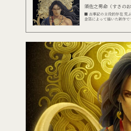
須佐之男命（すさの
■ 古事記の主役的存在 
金箔によって描いた新作で