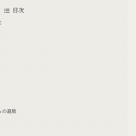
目次
と
」
らの追放